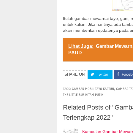
Itulah gambar mewarnai tayo, gani, r
untuk kalian. Jika nantinya ada ta
akan memberikan updatenya pada arti
Lihat Juga:
Gambar Mewarna
PAUD
SHARE ON
Twitter
Faceb
TAGS:
GAMBAR MOBIL TAYO KARTUN
,
GAMBAR TAY
THE LITTLE BUS HITAM PUTIH
Related Posts of "Gamba
Terlengkap 2022"
Kumpulan Gambar Mewarn