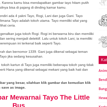
ca. Karena kamu bisa mendapatkan gambar tayo hitam putih
ilnya bisa di pajang di dinding kamar kamu.
endiri ada 4 yakni Tayo, Rogi, Lani dan juga Gani. Tayo
Dimana Tayo adalah tokoh utama. Tayo memiliki sifat yang
ihat ceria.
nalkan juga tokoh Rogi. Rogi ini berwarna biru dan memiliki
dan sering menjadi detektif. Lalu untuk tokoh Lani, ia memiliki
erempuan ini terkenal baik seperti Tayo.
rah dan bernomor 1339. Gani juga dikenal sebagai teman
 Tayo jika sedang kesusahan.
Kat
, tokoh kartun di Tayo juga memiliki beberapa tokoh yang tidak
perti Hana yang dikenal sebagai mekani yang baik hati dan
Anim
Bend
ar yang besar, silahkan klik gambar dan kemudian klik
 save as image.
Bung
r Mewarnai Tayo The Little
Hew
Bus