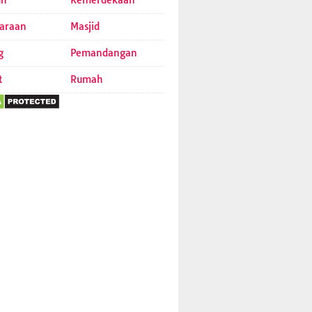
un
Kemerdekaan
araan
Masjid
g
Pemandangan
t
Rumah