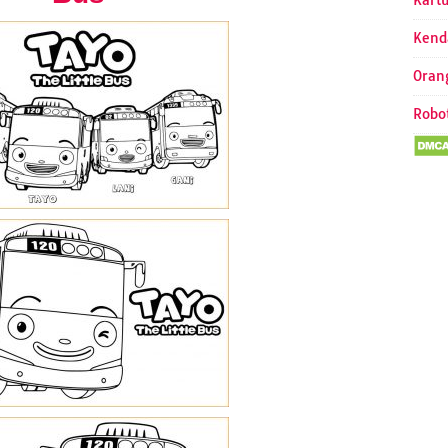
Kart
Kend
Oran
Robo