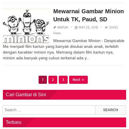
Mewarnai Gambar Minion
Untuk TK, Paud, SD
KARTUN
MAY 29, 2018
20932
Views
Mewarnai Gambar Minion - Despicable
Me menjadi film kartun yang banyak disukai anak anak, terlebih
dengan karakter minion nya. Memang dalam film kartun nya,
minion ada banyak yang cukuo terkenal ada y...
1
2
3
Next »
Cari Gambar di Sini
Terbaru