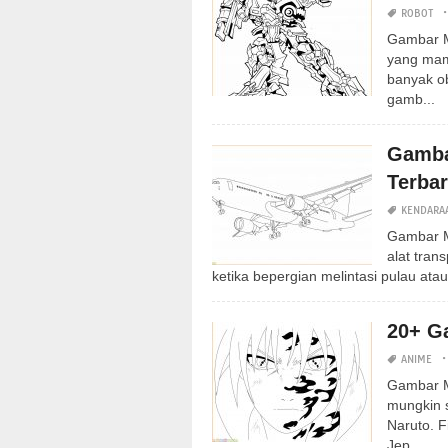
ROBOT
Gambar M
yang mamp
banyak ob
gamb...
Gamba
Terba
KENDARA
Gambar M
alat tran
ketika bepergian melintasi pulau atau
20+ G
ANIME
Gambar Me
mungkin s
Naruto. F
Jep...