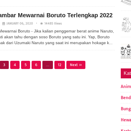
ambar Mewarnai Boruto Terlengkap 2022
JANUARY 06, 2020
14485 Views
ewarnai Boruto - Jika kalian penggemar berat anime Naruto,
sti akan tahu dengan soso Boruto yang satu ini. Yap, Boruto
ak dari Uzumaki Naruto yang saat ini merupakan hokage k...
3
4
5
6
…
12
Next »
Kat
Anim
Bend
Bung
Hew