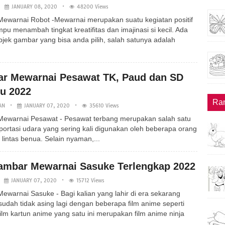
JANUARY 08, 2020
48200 Views
ewarnai Robot -Mewarnai merupakan suatu kegiatan positif
u menambah tingkat kreatifitas dan imajinasi si kecil. Ada
jek gambar yang bisa anda pilih, salah satunya adalah
r Mewarnai Pesawat TK, Paud dan SD
ru 2022
Ra
AN
JANUARY 07, 2020
35610 Views
ewarnai Pesawat - Pesawat terbang merupakan salah satu
sportasi udara yang sering kali digunakan oleh beberapa orang
 lintas benua. Selain nyaman,...
ambar Mewarnai Sasuke Terlengkap 2022
JANUARY 07, 2020
15712 Views
warnai Sasuke - Bagi kalian yang lahir di era sekarang
udah tidak asing lagi dengan beberapa film anime seperti
ilm kartun anime yang satu ini merupakan film anime ninja