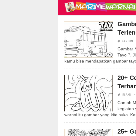
Gamba
Terle
KARTUN
Gambar M
Tayo ?. J
kamu bisa mendapatkan gambar tayo h
20+ C
Terba
ISLAMI
Contoh M
kegiatan
warnai itu gambar yang kita suka. K
25+ G