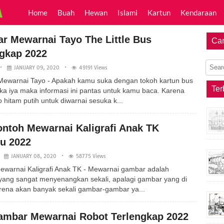
Home
Buah
Hewan
Islami
Kartun
Kendaraan
r Mewarnai Tayo The Little Bus
Car
ngkap 2022
JANUARY 09, 2020
49191 Views
ewarnai Tayo - Apakah kamu suka dengan tokoh kartun bus
Ter
ika iya maka informasi ini pantas untuk kamu baca. Karena
itam putih untuk diwarnai sesuka k...
ontoh Mewarnai Kaligrafi Anak TK
ru 2022
JANUARY 08, 2020
58775 Views
ewarnai Kaligrafi Anak TK - Mewarnai gambar adalah
 yang sangat menyenangkan sekali, apalagi gambar yang di
arena akan banyak sekali gambar-gambar ya...
ambar Mewarnai Robot Terlengkap 2022