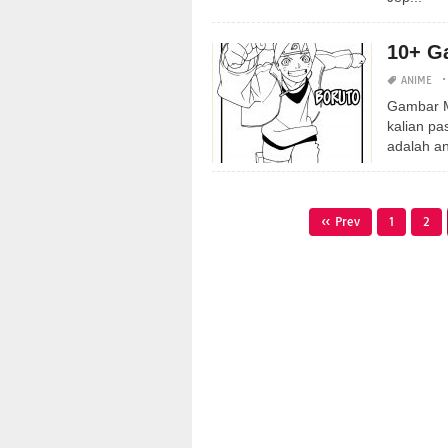
10+ G
ANIME
Gambar M
kalian pa
adalah an
« Prev
1
2