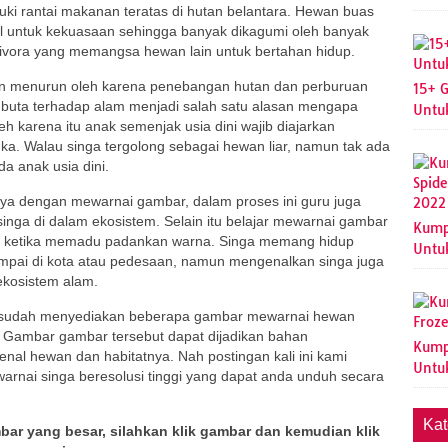
i rantai makanan teratas di hutan belantara. Hewan buas
l untuk kekuasaan sehingga banyak dikagumi oleh banyak
ivora yang memangsa hewan lain untuk bertahan hidup.
akin menurun oleh karena penebangan hutan dan perburuan
15+ 
i buta terhadap alam menjadi salah satu alasan mengapa
Untu
h karena itu anak semenjak usia dini wajib diajarkan
a. Walau singa tergolong sebagai hewan liar, namun tak ada
a anak usia dini.
ya dengan mewarnai gambar, dalam proses ini guru juga
nga di dalam ekosistem. Selain itu belajar mewarnai gambar
Kump
atif ketika memadu padankan warna. Singa memang hidup
Untu
ijumpai di kota atau pedesaan, namun mengenalkan singa juga
ekosistem alam.
a sudah menyediakan beberapa gambar mewarnai hewan
. Gambar gambar tersebut dapat dijadikan bahan
Kump
nal hewan dan habitatnya. Nah postingan kali ini kami
Untu
arnai singa beresolusi tinggi yang dapat anda unduh secara
Kat
ar yang besar, silahkan klik gambar dan kemudian klik