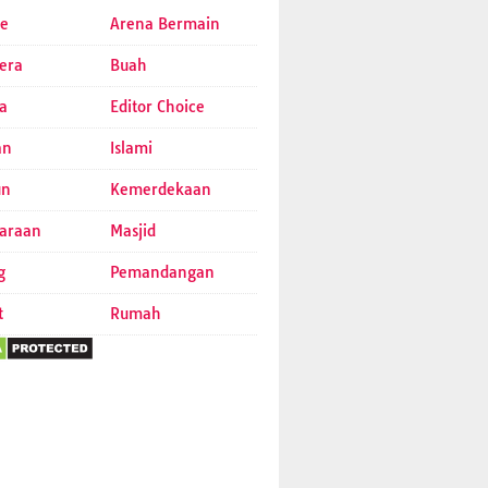
e
Arena Bermain
era
Buah
a
Editor Choice
an
Islami
un
Kemerdekaan
araan
Masjid
g
Pemandangan
t
Rumah