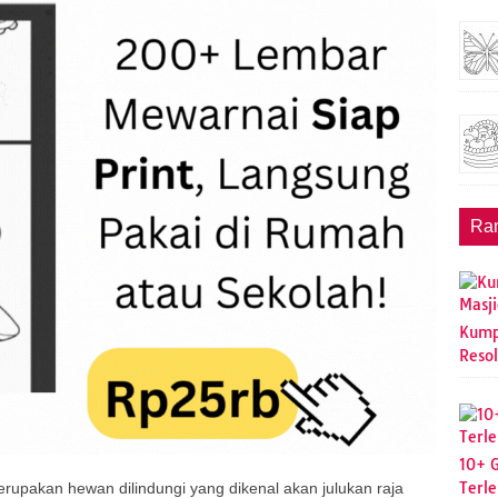
Ra
Kump
Resol
10+ 
Terl
rupakan hewan dilindungi yang dikenal akan julukan raja