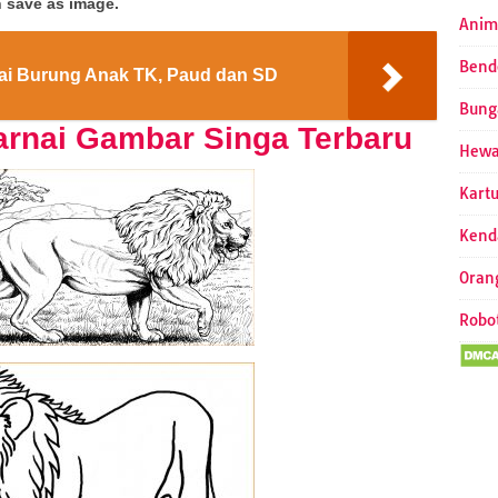
 save as image.
Anim
Bend
i Burung Anak TK, Paud dan SD
Bung
rnai Gambar Singa Terbaru
Hew
Kart
Kend
Oran
Robo