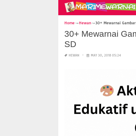
Home
Hewan
30+ Mewarnai Gambar 
30+ Mewarnai Gam
SD
HEWAN
MAY 30, 2018 05:24