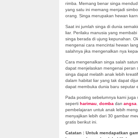
rimba. Memang benar singa menduduk
yang satu ini memang menjadi simbo
orang. Singa merupakan hewan karn
Saat ini jumlah singa di dunia sem
liar. Perilaku manusia yang membab
singa berada di ujung kepunahan. Ole
mengenai cara mencintai hewan langk
salahnya jika mengenalkan nya kepad
Cara mengenalkan singa salah satun
dapat menjelaskan mengenai peran si
singa dapat melatih anak lebih kre
dalam habitat liar yang tak dapat d
dapat membuka dunia baru seputar 
Pada posting sebelumnya kami jug
seperti
harimau
,
domba
dan
angsa
pembelajaran untuk anak lebih menge
menyajikan lebih dari 30 gambar mew
gratis berikut ini.
Catatan : Untuk mendapatkan gamb