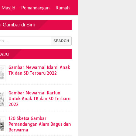
Masjid
Pemandangan
Rumah
i Gambar di Sini
baru
Gambar Mewarnai Islami Anak
TK dan SD Terbaru 2022
Gambar Mewarnai Kartun
Untuk Anak TK dan SD Terbaru
2022
120 Sketsa Gambar
Pemandangan Alam Bagus dan
Berwarna