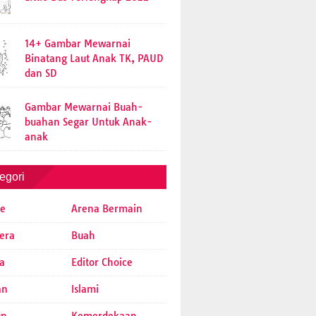
14+ Gambar Mewarnai
Binatang Laut Anak TK, PAUD
dan SD
Gambar Mewarnai Buah-
buahan Segar Untuk Anak-
anak
egori
e
Arena Bermain
era
Buah
a
Editor Choice
an
Islami