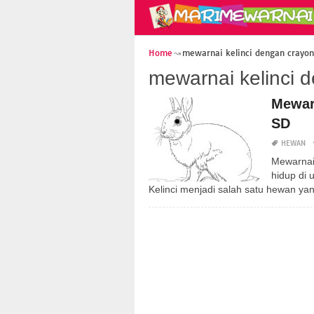
Home
mewarnai kelinci dengan crayon
mewarnai kelinci 
Mewar
SD
HEWAN
Mewarnai 
hidup di 
Kelinci menjadi salah satu hewan ya