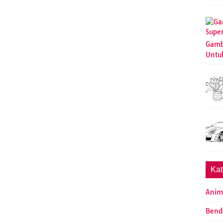
Gamb
Untu
Kat
Anim
Bend