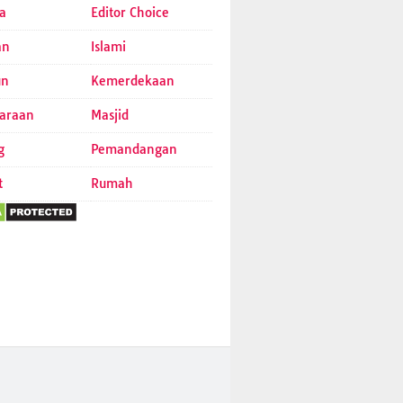
a
Editor Choice
an
Islami
un
Kemerdekaan
araan
Masjid
g
Pemandangan
t
Rumah