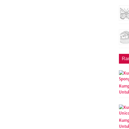
Ra
Kump
Untu
Kump
Untu