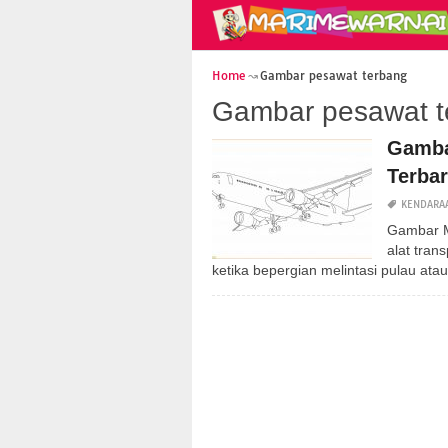
Home
Gambar pesawat terbang
Gambar pesawat t
Gamba
Terba
KENDARA
Gambar M
alat tran
ketika bepergian melintasi pulau atau