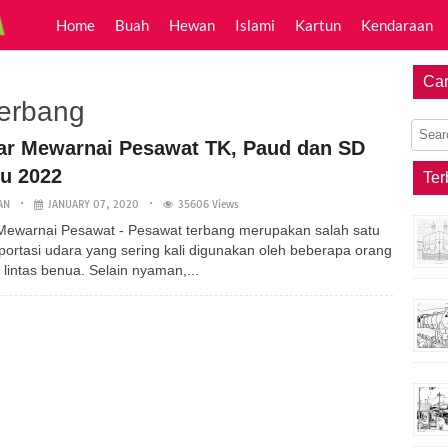
Home
Buah
Hewan
Islami
Kartun
Kendaraan
Car
erbang
r Mewarnai Pesawat TK, Paud dan SD
ru 2022
Ter
AN
JANUARY 07, 2020
35606 Views
ewarnai Pesawat - Pesawat terbang merupakan salah satu
sportasi udara yang sering kali digunakan oleh beberapa orang
 lintas benua. Selain nyaman,...