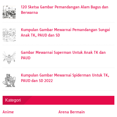
120 Sketsa Gambar Pemandangan Alam Bagus dan
Berwarna
Kumpulan Gambar Mewarnai Pemandangan Sungai
Anak TK, PAUD dan SD
Gambar Mewarnai Superman Untuk Anak TK dan
PAUD
Kumpulan Gambar Mewarnai Spiderman Untuk TK,
PAUD dan SD 2022
Kategori
Anime
Arena Bermain