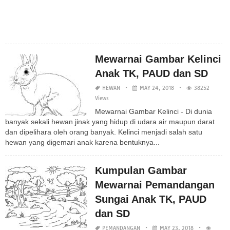
Mewarnai Gambar Kelinci
Anak TK, PAUD dan SD
HEWAN
MAY 24, 2018
38252
Views
Mewarnai Gambar Kelinci - Di dunia
banyak sekali hewan jinak yang hidup di udara air maupun darat
dan dipelihara oleh orang banyak. Kelinci menjadi salah satu
hewan yang digemari anak karena bentuknya...
Kumpulan Gambar
Mewarnai Pemandangan
Sungai Anak TK, PAUD
dan SD
PEMANDANGAN
MAY 23, 2018