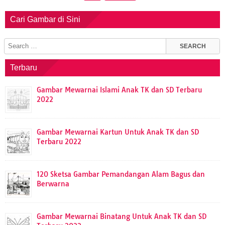
Cari Gambar di Sini
Terbaru
Gambar Mewarnai Islami Anak TK dan SD Terbaru
2022
Gambar Mewarnai Kartun Untuk Anak TK dan SD
Terbaru 2022
120 Sketsa Gambar Pemandangan Alam Bagus dan
Berwarna
Gambar Mewarnai Binatang Untuk Anak TK dan SD